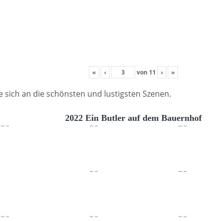
«
‹
von
11
›
»
ie sich an die schönsten und lustigsten Szenen.
2022 Ein Butler auf dem Bauernhof