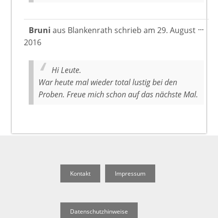
Dies
...
Bruni
aus
Blankenrath
schrieb am
29. August
Meta
2016
ein-
Hi Leute.
War heute mal wieder total lustig bei den
Proben. Freue mich schon auf das nächste Mal.
Kontakt
Impressum
Datenschutzhinweise