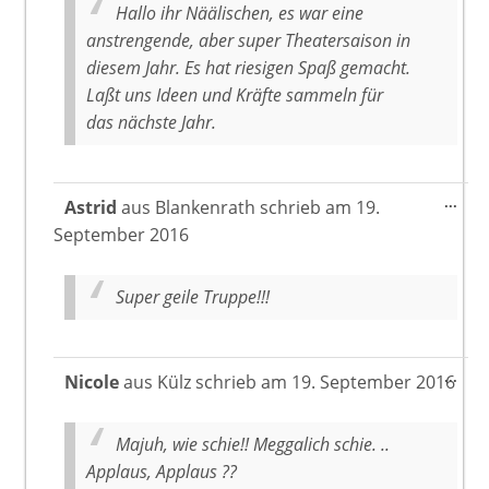
Hallo ihr Näälischen, es war eine
anstrengende, aber super Theatersaison in
diesem Jahr. Es hat riesigen Spaß gemacht.
Laßt uns Ideen und Kräfte sammeln für
das nächste Jahr.
Dies
...
Astrid
aus
Blankenrath
schrieb am
19.
Meta
September 2016
ein-
Super geile Truppe!!!
Dies
...
Nicole
aus
Külz
schrieb am
19. September 2016
Meta
ein-
Majuh, wie schie!! Meggalich schie. ..
Applaus, Applaus ??