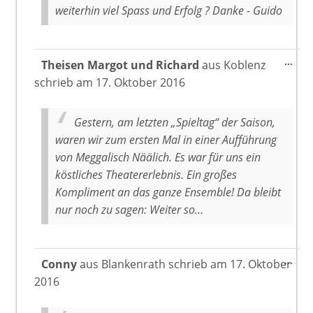
weiterhin viel Spass und Erfolg ? Danke - Guido
Dies
...
Theisen Margot und Richard
aus
Koblenz
Meta
schrieb am
17. Oktober 2016
ein-
Gestern, am letzten „Spieltag“ der Saison,
waren wir zum ersten Mal in einer Aufführung
von Meggalisch Näälich. Es war für uns ein
köstliches Theatererlebnis. Ein großes
Kompliment an das ganze Ensemble! Da bleibt
nur noch zu sagen: Weiter so…
Dies
...
Conny
aus
Blankenrath
schrieb am
17. Oktober
Meta
2016
ein-