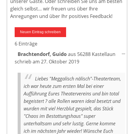
unserer Gäste. Oder schreiben Sie uns am besten
gleich selbst… wir freuen uns über Ihre
Anregungen und über Ihr positives Feedback!
6 Einträge
Dies
...
Brachtendorf, Guido
aus
56288 Kastellaun
Meta
schrieb am
27. Oktober 2019
ein-
Liebes "Meggalisch nälisch"-Theaterteam,
ich war heute zum ersten Mal bei einer
Aufführung Eures Theatervereins und bin total
begeistert ? alle Rollen waren ideal besetzt und
wurden mit viel Herzblut gespielt, das Stück
"Chaos im Bestattungshaus" super
unterhaltsam und sehr lustig. Gerne komme
ich im nächsten Jahr wieder! Wünsche Euch