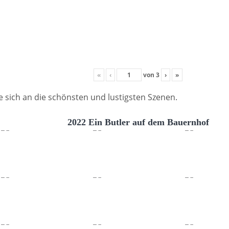
«
‹
von
3
›
»
ie sich an die schönsten und lustigsten Szenen.
2022 Ein Butler auf dem Bauernhof