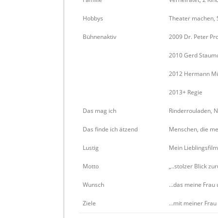
Hobbys
Theater machen, 
Bühnenaktiv
2009 Dr. Peter Pro
2010 Gerd Staumose
2012 Hermann Mül
2013+ Regie
Das mag ich
Rinderrouladen, Nu
Das finde ich ätzend
Menschen, die m
Lustig
Mein Lieblingsfilm
Motto
„..stolzer Blick zu
Wunsch
…das meine Frau u
Ziele
…mit meiner Frau 