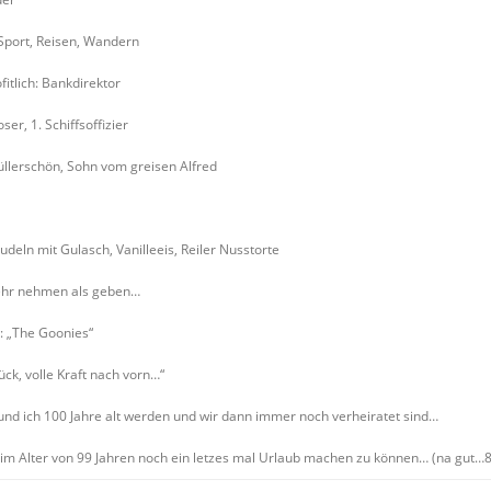
Sport, Reisen, Wandern
fitlich: Bankdirektor
r, 1. Schiffsoffizier
lerschön, Sohn vom greisen Alfred
deln mit Gulasch, Vanilleeis, Reiler Nusstorte
ehr nehmen als geben…
: „The Goonies“
rück, volle Kraft nach vorn…“
nd ich 100 Jahre alt werden und wir dann immer noch verheiratet sind…
im Alter von 99 Jahren noch ein letzes mal Urlaub machen zu können… (na gut…