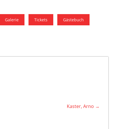
kip to content
Galerie
Tickets
Gästebuch
Kaster, Arno
→